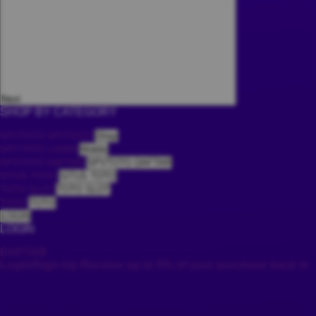
Next
SHOP BY CATEGORY
SPVTOTO
SPVTOTO
Shop
SPVTOTO LOGIN
Mobile
SPVTOTO DAFTAR
SPVTOTO DAFTAR
SITUS TOTO
SITUS TOTO
TOTO SLOT
TOTO SLOT
TOTO
TOTO
LOGIN
LOGIN
DAFTAR
Login/Sign-Up
Receive up to 5% of your purchase back in