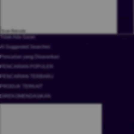
Scan Barcode
Tidak Ada Saran
AI Suggested Searches
Pencarian yang Disarankan
PENCARIAN POPULER
PENCARIAN TERBARU
PRODUK TERKAIT
DIREKOMENDASIKAN