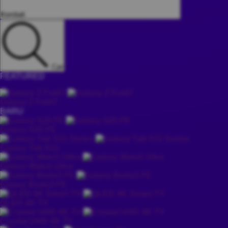
Kembali
Cari
FEATURED
Galaxy Z Fold7
BARU
Galaxy S25 FE
Galaxy Tab S11
Galaxy Watch Ultra
Galaxy Buds3 FE
QLED 4K TV
Crystal UHD 4K TV