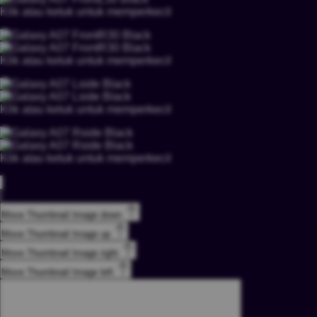
Klik atau ketuk untuk memperkecil
Klik atau ketuk untuk memperkecil
Klik atau ketuk untuk memperkecil
Klik atau ketuk untuk memperkecil
Move Thumbnail Image down
Move Thumbnail Image up
Move Thumbnail Image right
Move Thumbnail Image left