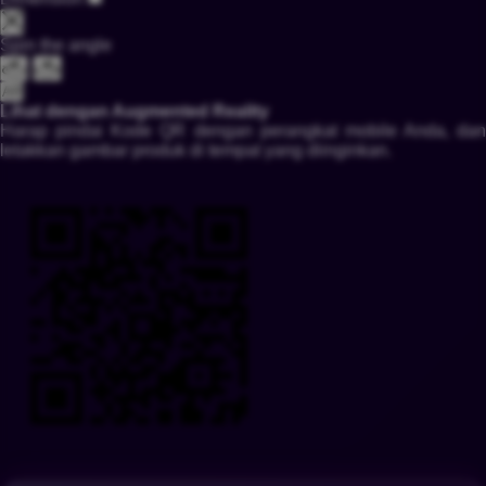
Spin the angle
AR
Lihat dengan Augmented Reality
Harap pindai Kode QR dengan perangkat mobile Anda, dan
letakkan gambar produk di tempat yang diinginkan.