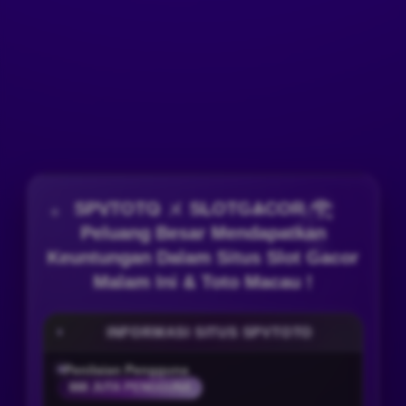
SPVTOTO ㄨ SLOTGACOR 𓂀
Peluang Besar Mendapatkan
Keuntungan Dalam Situs Slot Gacor
Malam Ini & Toto Macau !
INFORMASI SITUS SPVTOTO
Penilaian Pengguna
888 JUTA PENGGUNA