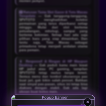
momen jackpot.
🎰 Ratusan Tema Slot Gacor & Toto Macau
Terupdate
— Gak tanggung-tanggung,
SPVTOTO menghadirkan koleksi
permainan yang terus diperbarui setiap
minggu. Mulai dari slot bertema
petualangan, mitologi, sampai yang
bertema kekinian. Setiap hari ada saja
pilihan baru yang siap dimainkan. Dan
tentu saja, Toto Macau sebagai
primadona tetap menjadi andalan utama
para pemain.
📱 Responsif & Ringan di HP Maupun
Desktop
— Gak peduli kamu main lewat
HP jadul atau PC gaming, tampilan
SPVTOTO tetap mulus tanpa lemot.
Semua menu dan tombol ukurannya pas
buat jari, gak bikin salah pencet. Bahkan
saat sinyal pas-pasan, situs ini tetap bisa
diakses dengan stabil. Gak ada lagi
alesan buat bolos main.
🧭 Navigasi Gampang, Cari Game Favorit
✕