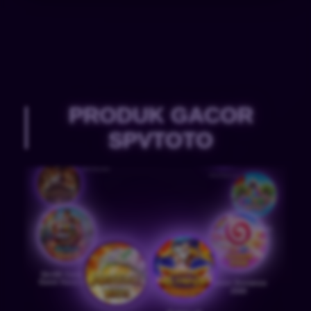
Layer Popup Close
PRODUK GACOR
SPVTOTO
Mahjong Wins 3
– Black Scatter
Wild Bandito
Jelly Express
Wild Bounty
Showdown
Candy Rush
Slot88 Gates of
Gatot Kaca 1000
Sweet Bonanza
2500