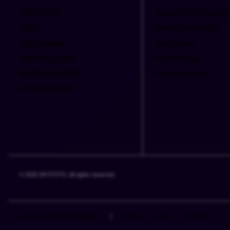
SITUS TOTO
Program VIP & Cashba
TOTO
Metode Pembayaran
TOTO ONLINE
Fitur Deposit
SPVTOTO LOGIN
Fitur Withdraw
SPVTOTO DAFTAR
Program Referral
SITUS SPVTOTO
© 2026 SPVTOTO. All rights reserved.
Privasi
Legal
Peta Situs
Indonesia / Bahasa Indonesia