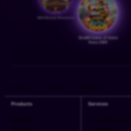
Wild Bounty Showdown
Slot88 Gates of Gatot
Kaca 1000
SPVTOTO
>
TOTO SLOT
>
SITUS TOTO
Footer Navigation
Products
Services
SPVTOTO
Promo & Bonus Harian
TOTO SLOT
Turnamen & Event