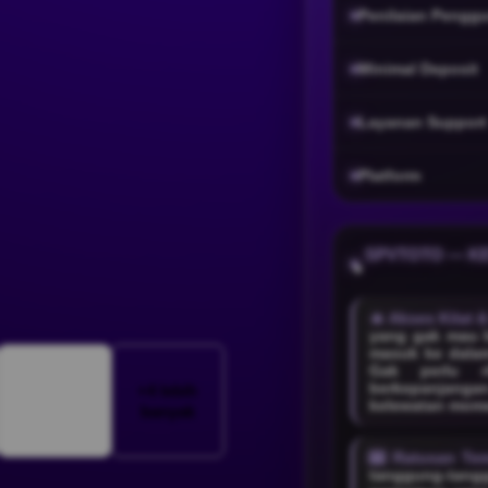
Penilaian Pengg
Minimal Deposit
Layanan Support
Platform
SPVTOTO — KE
✦
🔥 Akses Kilat 
yang gak mau b
masuk ke dalam
Gak perlu rib
berkepanjangan
+4 lebih
kelewatan mome
banyak
🎰 Ratusan Tem
tanggung-ta