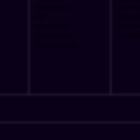
ck
WhatsApp Support
Lupa Pass
FAQ
Riwayat Tr
Kebijakan Privasi
Fitur Verifi
Syarat & Ketentuan
Program V
Responsible Gaming