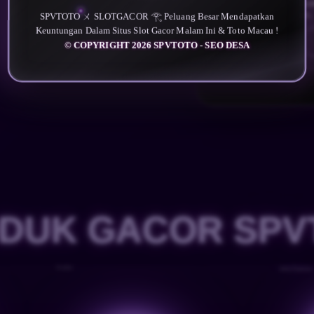
pihak lain. K
tanpa was-was.
SPVTOTO ㄨ SLOTGACOR 𓂀 Peluang Besar Mendapatkan
Keuntungan Dalam Situs Slot Gacor Malam Ini & Toto Macau !
© COPYRIGHT 2026 SPVTOTO - SEO DESA
DUK GACOR SPV
Mahjong Wins 3 – Black
Scatter
Jelly Expres