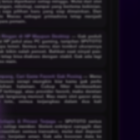
terus diperbarui setiap minggu. Mulai dari slot
ngan, mitologi, sampai yang bertema kekinian.
a saja pilihan baru yang siap dimainkan. Dan
oto Macau sebagai primadona tetap menjadi
para pemain.
& Ringan di HP Maupun Desktop
— Gak peduli
t HP jadul atau PC gaming, tampilan SPVTOTO
npa lemot. Semua menu dan tombol ukurannya
gak bikin salah pencet. Bahkan saat sinyal pas-
i tetap bisa diakses dengan stabil. Gak ada lagi
os main.
mpang, Cari Game Favorit Gak Pusing
— Menu
susun serapi mungkin biar kamu gak perlu
luhan halaman. Cukup filter berdasarkan
P tertinggi, atau provider favorit, maka deretan
k langsung muncul. Mau main slot gacor atau
 toto, semua terjangkau dalam dua kali
rlapis & Privasi Terjaga
— SPVTOTO serius
a setiap member. Sistem enkripsi canggih dan
memastikan semua transaksi, mulai dari deposit
an, berjalan aman. Gak ada bocoran data ke