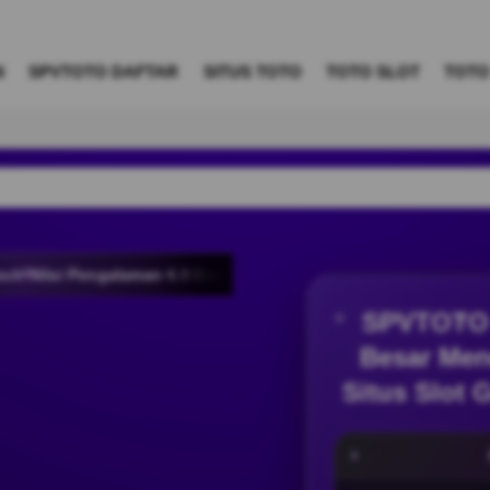
N
SPVTOTO DAFTAR
SITUS TOTO
TOTO SLOT
TOT
an 4.9 Dari 5
369 Juta Jejak Akses Digital
Tim Bantuan Siaga N
SPVTOTO
Besar Me
Situs Slot 