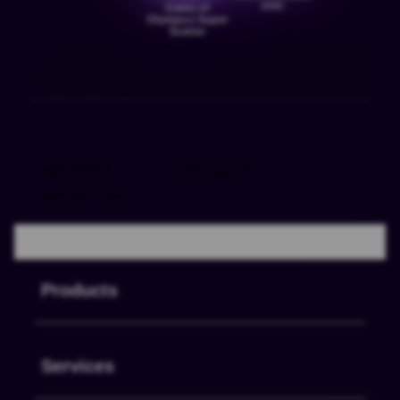
2500
Gates of
Olympus Super
Scatter
SPVTOTO
>
TOTO SLOT
>
SITUS TOTO
Buka
Footer Navigation
Products
Buka
Services