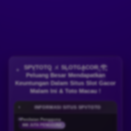
SPVTOTO ㄨ SLOTGACOR 𓂀
Peluang Besar Mendapatkan
Keuntungan Dalam Situs Slot Gacor
Malam Ini & Toto Macau !
INFORMASI SITUS SPVTOTO
Penilaian Pengguna
888 JUTA PENGGUNA