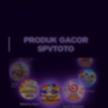
Layer Popup Close
PRODUK GACOR
SPVTOTO
Wild Bandito
Mahjong Wins 3
– Black Scatter
Wild Bounty
Showdown
Jelly Express
Slot88 Gates of
Gatot Kaca 1000
Candy Rush
Mahjong Ways
Sweet Bonanza