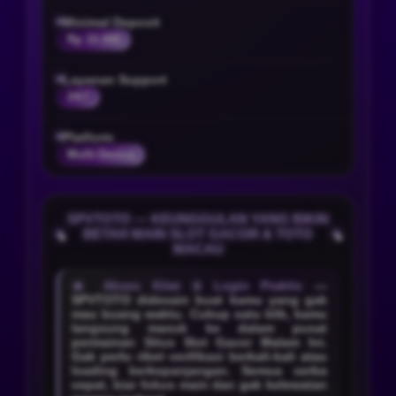
Minimal Deposit
Rp 10.000
Layanan Support
24/7
Platform
Multi-Device
SPVTOTO — KEUNGGULAN YANG BIKIN
BETAH MAIN SLOT GACOR & TOTO
✦
✦
MACAU
🔥 Akses Kilat & Login Praktis
—
SPVTOTO didesain buat kamu yang gak
mau buang waktu. Cukup satu klik, kamu
langsung masuk ke dalam pusat
permainan Situs Slot Gacor Malam Ini.
Gak perlu ribet verifikasi berkali-kali atau
loading berkepanjangan. Semua serba
cepat, biar fokus main dan gak kelewatan