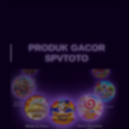
Layer Popup Close
PRODUK GACOR
SPVTOTO
Wild Bandito
Mahjong Wins 3
– Black Scatter
Wild Bounty
Showdown
Jelly Express
Slot88 Gates of
Gatot Kaca 1000
Candy Rush
Mahjong Ways
Sweet Bonanza