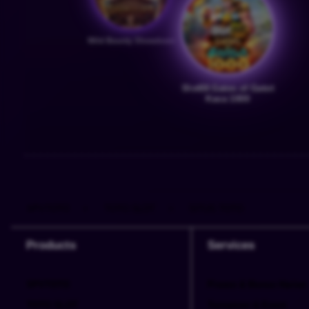
Wild Bounty Showdown
Slot88 Gates of Gatot
Kaca 1000
SPVTOTO
>
TOTO SLOT
>
SITUS TOTO
Footer Navigation
Products
Services
SPVTOTO
Promo & Bonus Harian
TOTO SLOT
Turnamen & Event