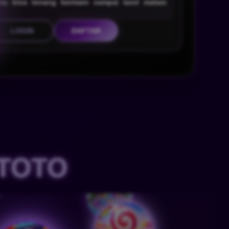
amu bisa tenang bermain sampai larut malam
LOGIN
DAFTAR
TOTO
ess
Candy Rush