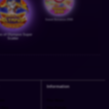
Sweet Bonanza 2500
s of Olympus Super
Scatter
Information
ber
Fitur Akses
n Baru
Fitur Pemula