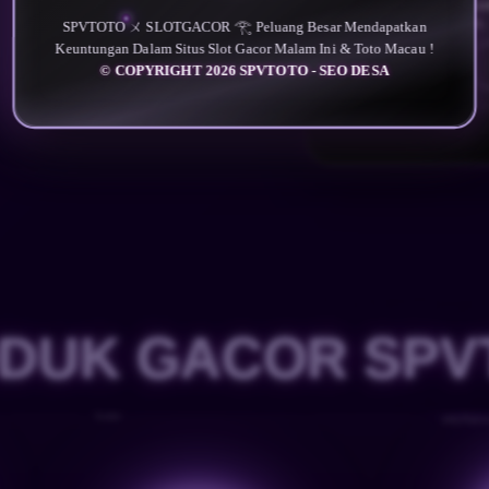
pihak lain. K
tanpa was-was.
SPVTOTO ㄨ SLOTGACOR 𓂀 Peluang Besar Mendapatkan
Keuntungan Dalam Situs Slot Gacor Malam Ini & Toto Macau !
© COPYRIGHT 2026 SPVTOTO - SEO DESA
DUK GACOR SPV
Mahjong Wins 3 – Black
Scatter
Jelly Expr