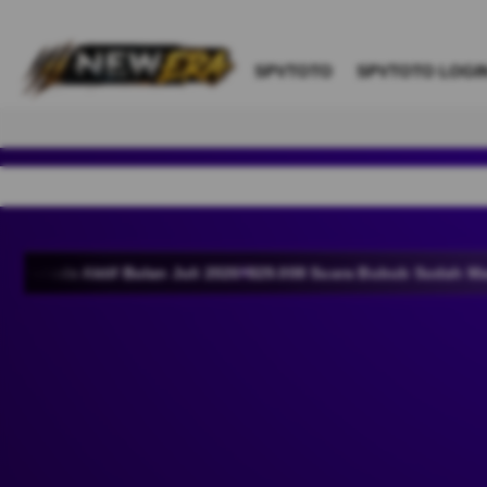
SPVTOTO
ㄨ
SLOTGACOR
𓂀
SPVTOTO
SPVTOTO LOGI
Peluang
Besar
Mendapatkan
Keuntungan
Buka Info Lebih Lanjut
Dalam
Situs
Slot
Gacor
Malam
Ini
n Juli 2026
829.008 Suara Bubub Sudah Masuk
Nilai Pengalaman
&
Toto
Macau
!