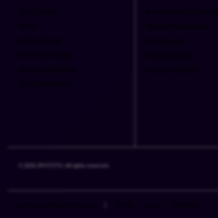
SITUS TOTO
Program VIP & Cashba
TOTO
Metode Pembayaran
TOTO ONLINE
Fitur Deposit
SPVTOTO LOGIN
Fitur Withdraw
SPVTOTO DAFTAR
Program Referral
SITUS SPVTOTO
© 2026 SPVTOTO. All rights reserved.
Privasi
Legal
Peta Situs
Indonesia / Bahasa Indonesia