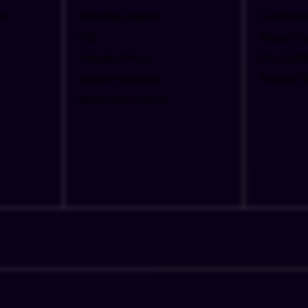
ck
WhatsApp Support
Lupa Pass
FAQ
Riwayat Tr
Kebijakan Privasi
Fitur Verifi
Syarat & Ketentuan
Program V
Responsible Gaming