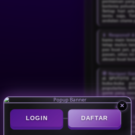
permainan yang 
bertema petuala
Setiap hari ad
tentu saja, T
andalan utama 
📱 Responsif 
kamu main lewa
tetap mulus ta
pas buat jari, 
pasan, situs in
alesan buat bol
🧭 Navigasi Ga
di SPVTOTO di
buka-buka pu
popularitas, RT
game yang coco
pasang nomor
sentuhan.
✕
🔒 Keamanan Be
LOGIN
DAFTAR
melindungi dat
firewall aktif 
hingga penarik