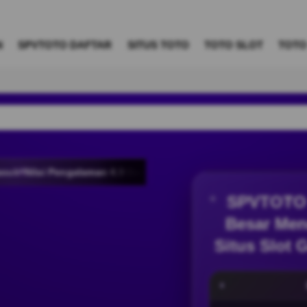
N
SPVTOTO DAFTAR
SITUS TOTO
TOTO SLOT
TOT
 4.9 Dari 5
369 Juta Jejak Akses Digital
Tim Bantuan Siaga No
SPVTOTO
Besar Me
Situs Slot 